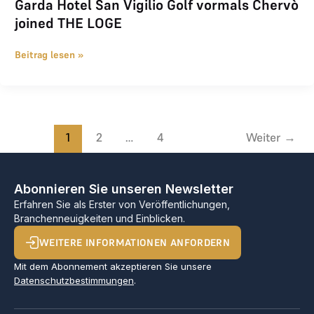
Garda Hotel San Vigilio Golf vormals Chervò
joined THE LOGE
Beitrag lesen »
1
2
…
4
Weiter
→
Abonnieren Sie unseren Newsletter
Erfahren Sie als Erster von Veröffentlichungen,
Branchenneuigkeiten und Einblicken.
WEITERE INFORMATIONEN ANFORDERN
Mit dem Abonnement akzeptieren Sie unsere
Datenschutzbestimmungen
.