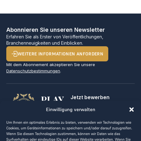
Abonnieren Sie unseren Newsletter
Erfahren Sie als Erster von Veröffentlichungen,
Branchenneuigkeiten und Einblicken.
WEITERE INFORMATIONEN ANFORDERN
Mit dem Abonnement akzeptieren Sie unsere
Datenschutzbestimmungen
.
PLAY
Jetzt bewerben
Für Golfclubs
GOLF,
Einwilligung verwalten
Kontakt
Impressum
MAKE
Um Ihnen ein optimales Erlebnis zu bieten, verwenden wir Technologien wie
AGB
Cookies, um Geräteinformationen zu speichern und/oder darauf zuzugreifen.
BUSINESS
Datenrichtlinie
Wenn Sie diesen Technologien zustimmen, können wir Daten wie das
Surfverhalten oder eindeutige IDs auf dieser Website verarbeiten. Wenn Sie