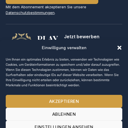
Mit dem Abonnement akzeptieren Sie unsere
Datenschutzbestimmungen
.
PLAY
Jetzt bewerben
Für Golfclubs
GOLF,
Einwilligung verwalten
Kontakt
Impressum
MAKE
Um Ihnen ein optimales Erlebnis zu bieten, verwenden wir Technologien wie
AGB
Cookies, um Geräteinformationen zu speichern und/oder darauf zuzugreifen.
BUSINESS
Datenrichtlinie
Wenn Sie diesen Technologien zustimmen, können wir Daten wie das
Surfverhalten oder eindeutige IDs auf dieser Website verarbeiten. Wenn Sie
kontakt@the-loge.com
Ihre Einwilligung nicht erteilen oder zurückziehen, können bestimmte
Merkmale und Funktionen beeinträchtigt werden.
Unser freundliches Team hilft Ihnen gerne weiter.
+43 676 944 44 81
AKZEPTIEREN
Mo-Fr von 8:00 bis 17:00 Uhr.
ABLEHNEN
© 2025 The LOGE. Alle Rechte vorbehalten.
EINSTELLUNGEN ANSEHEN