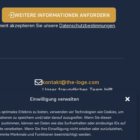
WEITERE INFORMATIONEN ANFORDERN
ent akzeptieren Sie unsere
Datenschutzbestimmungen
.
kontakt@the-loge.com
Unser freundliches Team hilft
Ihnen gerne weiter.
Einwilligung verwalten
+43 676 944 44 81
Mo-Fr von 8:00 bis 17:00 Uhr.
 optimales Erlebnis zu bieten, verwenden wir Technologien wie Cookies, um
ationen zu speichern und/oder darauf zuzugreifen. Wenn Sie diesen
 zustimmen, können wir Daten wie das Surfverhalten oder eindeutige IDs auf
te verarbeiten. Wenn Sie Ihre Einwilligung nicht erteilen oder zurückziehen,
immte Merkmale und Funktionen beeinträchtigt werden.