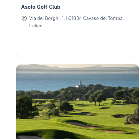
Asolo Golf Club
Via dei Borghi, 1, I-31034 Cavaso del Tomba,
Italien