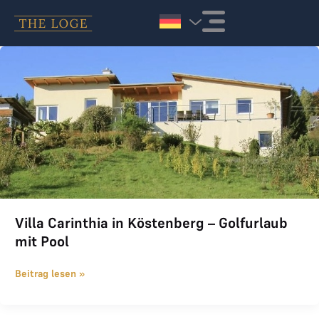
Zum Inhalt springen
Villa Carinthia in Köstenberg – Golfurlaub mit Pool
Villa Carinthia in Köstenberg – Golfurlaub
mit Pool
Beitrag lesen »