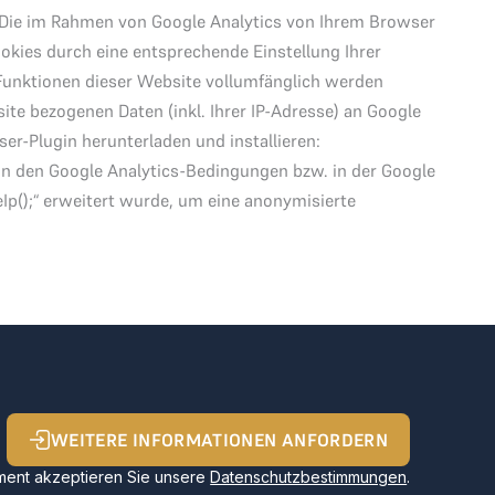
 Die im Rahmen von Google Analytics von Ihrem Browser
okies durch eine entsprechende Einstellung Ihrer
e Funktionen dieser Website vollumfänglich werden
te bezogenen Daten (inkl. Ihrer IP-Adresse) an Google
er-Plugin herunterladen und installieren:
n den Google Analytics-Bedingungen bzw. in der Google
Ip();“ erweitert wurde, um eine anonymisierte
WEITERE INFORMATIONEN ANFORDERN
ent akzeptieren Sie unsere
Datenschutzbestimmungen
.