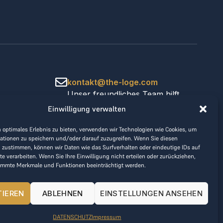
kontakt@the-loge.com
Unser freundliches Team hilft
Ihnen gerne weiter.
Einwilligung verwalten
+43 676 944 44 81
Mo-Fr von 8:00 bis 17:00 Uhr.
 optimales Erlebnis zu bieten, verwenden wir Technologien wie Cookies, um
ationen zu speichern und/oder darauf zuzugreifen. Wenn Sie diesen
 zustimmen, können wir Daten wie das Surfverhalten oder eindeutige IDs auf
te verarbeiten. Wenn Sie Ihre Einwilligung nicht erteilen oder zurückziehen,
immte Merkmale und Funktionen beeinträchtigt werden.
TIEREN
ABLEHNEN
EINSTELLUNGEN ANSEHEN
DATENSCHUTZ
Impressum