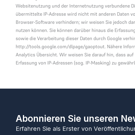
Websitenutzung und der Internetnutzung verbundene Di
übermittelte IP-Adresse wird nicht mit anderen Daten 
Browser-Software verhindern; wir weisen Sie jedoch dar
nutzen können. Sie können darüber hinaus die Erfassung
sowie die Verarbeitung dieser Daten durch Google verhi
http://tools.google.com/dlpage/gaoptout. Nähere Infor
Analytics Übersicht. Wir weisen Sie darauf hin, dass au
Erfassung von IP-Adressen (sog. IP-Masking) zu gewährl
Abonnieren Sie unseren Ne
Erfahren Sie als Erster von Veröffentlic