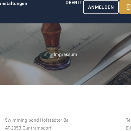
anstaltungen
ANMELDEN
Impressum
Swimming pond Hofstädter 8a
Te
AT-2353 Guntramsdorf
E-