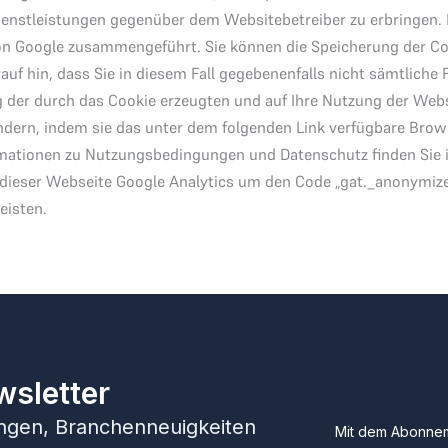
enstleistungen gegenüber dem Websitebetreiber zu erbringen.
von Google zusammengeführt. Sie können die Speicherung der Co
auf hin, dass Sie in diesem Fall gegebenenfalls nicht sämtlich
 der durch das Cookie erzeugten und auf Ihre Nutzung der Websi
ndern, indem sie das unter dem folgenden Link verfügbare Brows
mationen zu Nutzungsbedingungen und Datenschutz finden Sie i
f dieser Webseite Google Analytics um den Code „gat._anonymize
eisten.
wsletter
hungen, Branchenneuigkeiten
Mit dem Abonnem