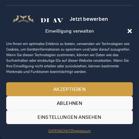
PLAY
Jetzt bewerben
Für Golfclubs
GOLF,
Einwilligung verwalten
Kontakt
Impressum
MAKE
Um Ihnen ein optimales Erlebnis zu bieten, verwenden wir Technologien wie
AGB
Cookies, um Geräteinformationen zu speichern und/oder darauf zuzugreifen.
BUSINESS
Datenrichtlinie
Wenn Sie diesen Technologien zustimmen, können wir Daten wie das
Surfverhalten oder eindeutige IDs auf dieser Website verarbeiten. Wenn Sie
kontakt@the-loge.com
Ihre Einwilligung nicht erteilen oder zurückziehen, können bestimmte
Merkmale und Funktionen beeinträchtigt werden.
Unser freundliches Team hilft Ihnen gerne weiter.
+43 676 944 44 81
AKZEPTIEREN
Mo-Fr von 8:00 bis 17:00 Uhr.
ABLEHNEN
© 2025 The LOGE. Alle Rechte vorbehalten.
EINSTELLUNGEN ANSEHEN
DATENSCHUTZ
Impressum