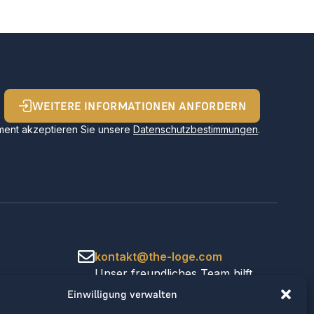
WEITERE INFORMATIONEN ANFORDERN
ent akzeptieren Sie unsere
Datenschutzbestimmungen
.
kontakt@the-loge.com
Unser freundliches Team hilft
Ihnen gerne weiter.
Einwilligung verwalten
+43 676 944 44 81