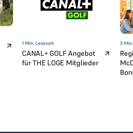
1
Min. Lesezeit
3
Min.
CANAL+ GOLF Angebot
Reg
b
für THE LOGE Mitglieder
McD
Bo