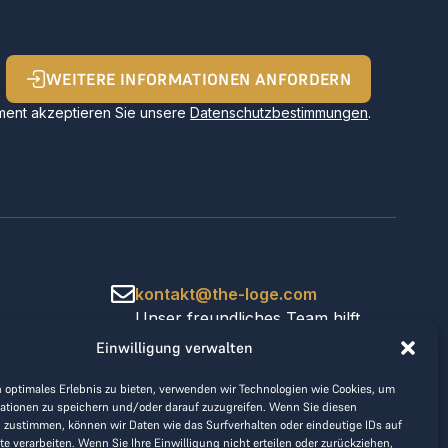
WEITERE INFORMATIONEN ANFORDERN
ent akzeptieren Sie unsere
Datenschutzbestimmungen
.
kontakt@the-loge.com
Unser freundliches Team hilft
Ihnen gerne weiter.
Einwilligung verwalten
+43 676 944 44 81
Mo-Fr von 8:00 bis 17:00 Uhr.
 optimales Erlebnis zu bieten, verwenden wir Technologien wie Cookies, um
ationen zu speichern und/oder darauf zuzugreifen. Wenn Sie diesen
 zustimmen, können wir Daten wie das Surfverhalten oder eindeutige IDs auf
te verarbeiten. Wenn Sie Ihre Einwilligung nicht erteilen oder zurückziehen,