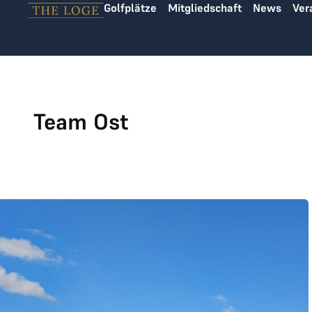
Golfplätze
Mitgliedschaft
News
Ver
Zum Inhalt springen
Team Ost
Das war der THE LOGE Ryder Cup 2024