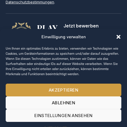
Datenschutzbestimmungen
.
PLAY
Jetzt bewerben
Für Golfclubs
GOLF,
Einwilligung verwalten
Kontakt
Impressum
MAKE
Um Ihnen ein optimales Erlebnis zu bieten, verwenden wir Technologien wie
AGB
Cookies, um Geräteinformationen zu speichern und/oder darauf zuzugreifen.
BUSINESS
Datenrichtlinie
Wenn Sie diesen Technologien zustimmen, können wir Daten wie das
Surfverhalten oder eindeutige IDs auf dieser Website verarbeiten. Wenn Sie
kontakt@the-loge.com
Ihre Einwilligung nicht erteilen oder zurückziehen, können bestimmte
Merkmale und Funktionen beeinträchtigt werden.
Unser freundliches Team hilft Ihnen gerne weiter.
+43 676 944 44 81
AKZEPTIEREN
Mo-Fr von 8:00 bis 17:00 Uhr.
ABLEHNEN
© 2025 The LOGE. Alle Rechte vorbehalten.
EINSTELLUNGEN ANSEHEN