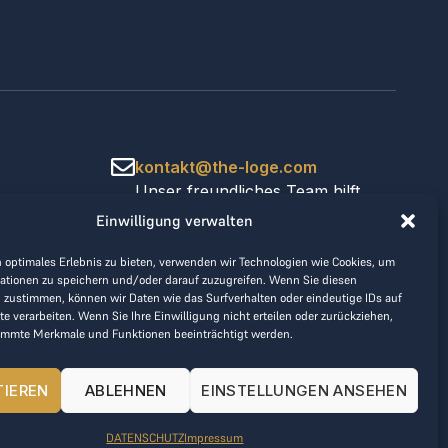
kontakt@the-loge.com
Unser freundliches Team hilft
Ihnen gerne weiter.
Einwilligung verwalten
+43 676 944 44 81
Mo-Fr von 8:00 bis 17:00 Uhr.
 optimales Erlebnis zu bieten, verwenden wir Technologien wie Cookies, um
ationen zu speichern und/oder darauf zuzugreifen. Wenn Sie diesen
 zustimmen, können wir Daten wie das Surfverhalten oder eindeutige IDs auf
te verarbeiten. Wenn Sie Ihre Einwilligung nicht erteilen oder zurückziehen,
immte Merkmale und Funktionen beeinträchtigt werden.
TIEREN
ABLEHNEN
EINSTELLUNGEN ANSEHEN
DATENSCHUTZ
Impressum