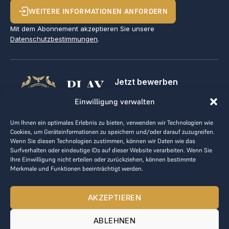
WEITERE INFORMATIONEN ANFORDERN
Mit dem Abonnement akzeptieren Sie unsere
Datenschutzbestimmungen
.
PLAY
Jetzt bewerben
Für Golfclubs
GOLF,
Einwilligung verwalten
Kontakt
Impressum
MAKE
Um Ihnen ein optimales Erlebnis zu bieten, verwenden wir Technologien wie
AGB
Cookies, um Geräteinformationen zu speichern und/oder darauf zuzugreifen.
BUSINESS
Datenrichtlinie
Wenn Sie diesen Technologien zustimmen, können wir Daten wie das
Surfverhalten oder eindeutige IDs auf dieser Website verarbeiten. Wenn Sie
kontakt@the-loge.com
Ihre Einwilligung nicht erteilen oder zurückziehen, können bestimmte
Merkmale und Funktionen beeinträchtigt werden.
Unser freundliches Team hilft Ihnen gerne weiter.
+43 676 944 44 81
AKZEPTIEREN
Mo-Fr von 8:00 bis 17:00 Uhr.
ABLEHNEN