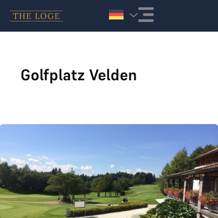
Zum Inhalt springen
Golfplatz Velden
GC Velden Wörthersee joined THE LOGE