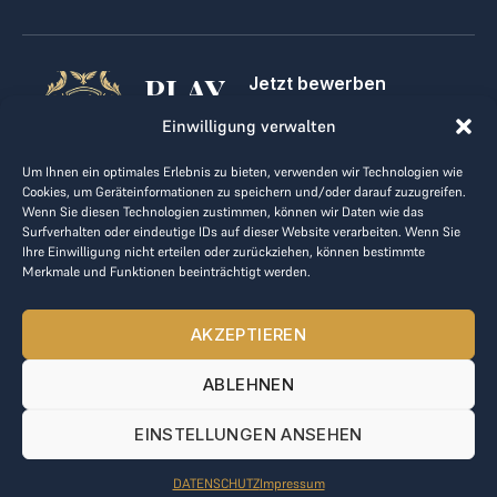
PLAY
Jetzt bewerben
Für Golfclubs
GOLF,
Einwilligung verwalten
Kontakt
Impressum
MAKE
Um Ihnen ein optimales Erlebnis zu bieten, verwenden wir Technologien wie
AGB
Cookies, um Geräteinformationen zu speichern und/oder darauf zuzugreifen.
BUSINESS
Datenrichtlinie
Wenn Sie diesen Technologien zustimmen, können wir Daten wie das
Surfverhalten oder eindeutige IDs auf dieser Website verarbeiten. Wenn Sie
kontakt@the-loge.com
Ihre Einwilligung nicht erteilen oder zurückziehen, können bestimmte
Merkmale und Funktionen beeinträchtigt werden.
Unser freundliches Team hilft Ihnen gerne weiter.
+43 676 944 44 81
AKZEPTIEREN
Mo-Fr von 8:00 bis 17:00 Uhr.
ABLEHNEN
© 2025 The LOGE. Alle Rechte vorbehalten.
EINSTELLUNGEN ANSEHEN
DATENSCHUTZ
Impressum