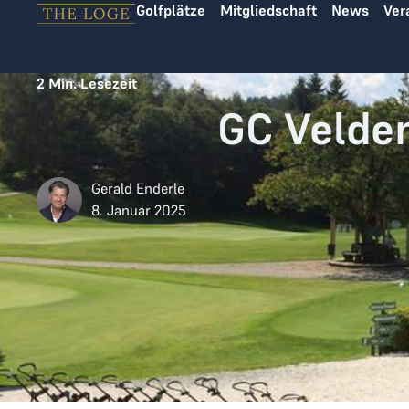
Golfplätze
Mitgliedschaft
News
Ver
Zum Inhalt springen
2
Min. Lesezeit
GC Velde
Gerald Enderle
8. Januar 2025