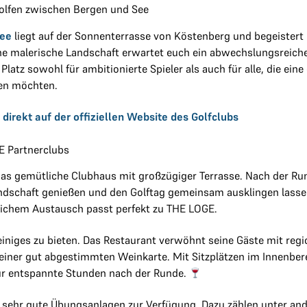
Golfen zwischen Bergen und See
see
liegt auf der Sonnenterrasse von Köstenberg und begeistert G
eine malerische Landschaft erwartet euch ein abwechslungsreich
Platz sowohl für ambitionierte Spieler als auch für alle, die ein
en möchten.
 direkt auf der offiziellen Website des Golfclubs
E Partnerclubs
 das gemütliche Clubhaus mit großzügiger Terrasse. Nach der Ru
andschaft genießen und den Golftag gemeinsam ausklingen lass
lichem Austausch passt perfekt zu THE LOGE.
einiges zu bieten. Das Restaurant verwöhnt seine Gäste mit regio
 einer gut abgestimmten Weinkarte. Mit Sitzplätzen im Innenber
 für entspannte Stunden nach der Runde.
 sehr gute Übungsanlagen zur Verfügung. Dazu zählen unter and