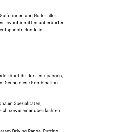
olferinnen und Golfer aller
es Layout inmitten unberührter
e entspannte Runde in
nde könnt ihr dort entspannen,
en. Genau diese Kombination
nalen Spezialitäten,
eich sowie einer überdachten
erem Driving Range, Putting