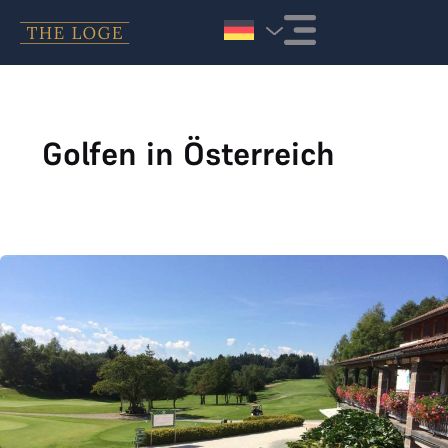
Zum Inhalt springen
Golfen in Österreich
GC Velden Wörthersee joined THE LOGE