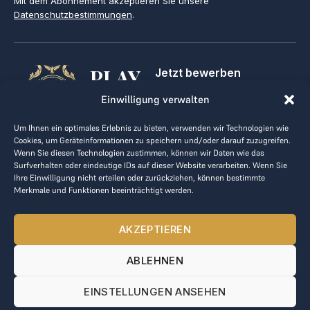
Mit dem Abonnement akzeptieren Sie unsere
Datenschutzbestimmungen
.
PLAY
Jetzt bewerben
Für Golfclubs
GOLF,
Einwilligung verwalten
Kontakt
Impressum
MAKE
Um Ihnen ein optimales Erlebnis zu bieten, verwenden wir Technologien wie
AGB
Cookies, um Geräteinformationen zu speichern und/oder darauf zuzugreifen.
BUSINESS
Datenrichtlinie
Wenn Sie diesen Technologien zustimmen, können wir Daten wie das
Surfverhalten oder eindeutige IDs auf dieser Website verarbeiten. Wenn Sie
kontakt@the-loge.com
Ihre Einwilligung nicht erteilen oder zurückziehen, können bestimmte
Merkmale und Funktionen beeinträchtigt werden.
Unser freundliches Team hilft Ihnen gerne weiter.
+43 676 944 44 81
AKZEPTIEREN
Mo-Fr von 8:00 bis 17:00 Uhr.
ABLEHNEN
© 2025 The LOGE. Alle Rechte vorbehalten.
EINSTELLUNGEN ANSEHEN