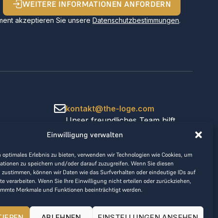
WEITERE INFORMATIONEN ANFORDERN
ent akzeptieren Sie unsere
Datenschutzbestimmungen
.
kontakt@the-loge.com
Unser freundliches Team hilft
Ihnen gerne weiter.
Einwilligung verwalten
+43 676 944 44 81
Mo-Fr von 8:00 bis 17:00 Uhr.
 optimales Erlebnis zu bieten, verwenden wir Technologien wie Cookies, um
ationen zu speichern und/oder darauf zuzugreifen. Wenn Sie diesen
 zustimmen, können wir Daten wie das Surfverhalten oder eindeutige IDs auf
te verarbeiten. Wenn Sie Ihre Einwilligung nicht erteilen oder zurückziehen,
immte Merkmale und Funktionen beeinträchtigt werden.
TIEREN
ABLEHNEN
EINSTELLUNGEN ANSEHEN