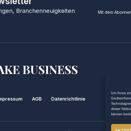
wsletter
hungen, Branchenneuigkeiten
Mit dem Abonnem
AKE BUSINESS
Um Ihnen ein
mpressum
AGB
Datenrichtlinie
Geräteinform
Technologien
dieser Websi
können best
AKZEP