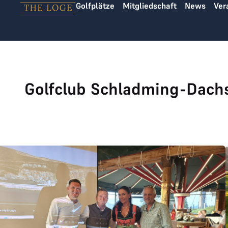
Golfplätze
Mitgliedschaft
News
Ver
Zum Inhalt springen
Golfclub Schladming-Dach
Das war THE LOGE INVITATIONAL 2024