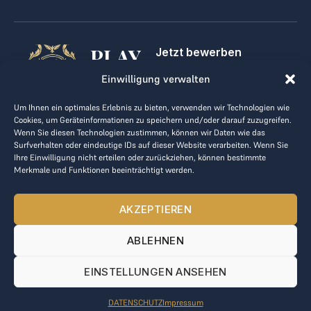
PLAY
Jetzt bewerben
Für Golfclubs
GOLF,
Einwilligung verwalten
Kontakt
Impressum
MAKE
Um Ihnen ein optimales Erlebnis zu bieten, verwenden wir Technologien wie
AGB
Cookies, um Geräteinformationen zu speichern und/oder darauf zuzugreifen.
BUSINESS
Datenrichtlinie
Wenn Sie diesen Technologien zustimmen, können wir Daten wie das
Surfverhalten oder eindeutige IDs auf dieser Website verarbeiten. Wenn Sie
kontakt@the-loge.com
Ihre Einwilligung nicht erteilen oder zurückziehen, können bestimmte
Merkmale und Funktionen beeinträchtigt werden.
Unser freundliches Team hilft Ihnen gerne weiter.
+43 676 944 44 81
AKZEPTIEREN
Mo-Fr von 8:00 bis 17:00 Uhr.
ABLEHNEN
© 2025 The LOGE. Alle Rechte vorbehalten.
EINSTELLUNGEN ANSEHEN
DATENSCHUTZ
Impressum