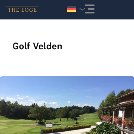
Zum Inhalt springen
Golf Velden
GC Velden Wörthersee joined THE LOGE