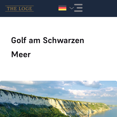
Zum Inhalt springen
Golf am Schwarzen
Meer
VIP Reise Thracian Cliffs Bulgarien