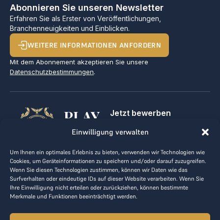
Abonnieren Sie unseren Newsletter
Erfahren Sie als Erster von Veröffentlichungen,
Branchenneuigkeiten und Einblicken.
WEITERE INFORMATIONEN ANFORDERN
Mit dem Abonnement akzeptieren Sie unsere
Datenschutzbestimmungen
.
PLAY
Jetzt bewerben
Für Golfclubs
GOLF,
Einwilligung verwalten
Kontakt
Impressum
MAKE
Um Ihnen ein optimales Erlebnis zu bieten, verwenden wir Technologien wie
AGB
Cookies, um Geräteinformationen zu speichern und/oder darauf zuzugreifen.
BUSINESS
Datenrichtlinie
Wenn Sie diesen Technologien zustimmen, können wir Daten wie das
Surfverhalten oder eindeutige IDs auf dieser Website verarbeiten. Wenn Sie
kontakt@the-loge.com
Ihre Einwilligung nicht erteilen oder zurückziehen, können bestimmte
Merkmale und Funktionen beeinträchtigt werden.
Unser freundliches Team hilft Ihnen gerne weiter.
+43 676 944 44 81