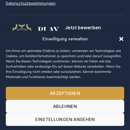
Datenschutzbestimmungen
.
PLAY
Jetzt bewerben
Für Golfclubs
GOLF,
Einwilligung verwalten
Kontakt
Impressum
MAKE
Um Ihnen ein optimales Erlebnis zu bieten, verwenden wir Technologien wie
AGB
Cookies, um Geräteinformationen zu speichern und/oder darauf zuzugreifen.
BUSINESS
Datenrichtlinie
Wenn Sie diesen Technologien zustimmen, können wir Daten wie das
Surfverhalten oder eindeutige IDs auf dieser Website verarbeiten. Wenn Sie
kontakt@the-loge.com
Ihre Einwilligung nicht erteilen oder zurückziehen, können bestimmte
Merkmale und Funktionen beeinträchtigt werden.
Unser freundliches Team hilft Ihnen gerne weiter.
+43 676 944 44 81
AKZEPTIEREN
Mo-Fr von 8:00 bis 17:00 Uhr.
ABLEHNEN
© 2025 The LOGE. Alle Rechte vorbehalten.
EINSTELLUNGEN ANSEHEN