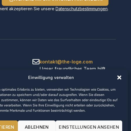
ent akzeptieren Sie unsere
Datenschutzbestimmungen
.
kontakt@the-loge.com
Unser freundliches Team hilft
Ihnen gerne weiter.
Einwilligung verwalten
+43 676 944 44 81
Mo-Fr von 8:00 bis 17:00 Uhr.
 optimales Erlebnis zu bieten, verwenden wir Technologien wie Cookies, um
ationen zu speichern und/oder darauf zuzugreifen. Wenn Sie diesen
 zustimmen, können wir Daten wie das Surfverhalten oder eindeutige IDs auf
te verarbeiten. Wenn Sie Ihre Einwilligung nicht erteilen oder zurückziehen,
immte Merkmale und Funktionen beeinträchtigt werden.
TIEREN
ABLEHNEN
EINSTELLUNGEN ANSEHEN