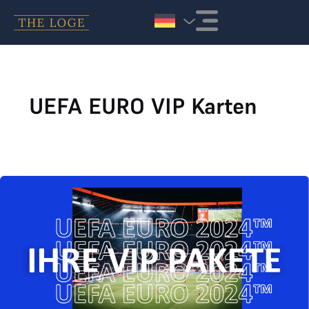
Zum Inhalt springen
UEFA EURO VIP Karten
UEFA EURO VIP Karten