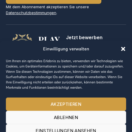
Mit dem Abonnement akzeptieren Sie unsere
Datenschutzbestimmungen
.
PLAY
Jetzt bewerben
Für Golfclubs
GOLF,
Einwilligung verwalten
Kontakt
Impressum
MAKE
Um Ihnen ein optimales Erlebnis zu bieten, verwenden wir Technologien wie
AGB
Cookies, um Geräteinformationen zu speichern und/oder darauf zuzugreifen.
BUSINESS
Datenrichtlinie
Wenn Sie diesen Technologien zustimmen, können wir Daten wie das
Surfverhalten oder eindeutige IDs auf dieser Website verarbeiten. Wenn Sie
kontakt@the-loge.com
Ihre Einwilligung nicht erteilen oder zurückziehen, können bestimmte
Merkmale und Funktionen beeinträchtigt werden.
Unser freundliches Team hilft Ihnen gerne weiter.
+43 676 944 44 81
AKZEPTIEREN
Mo-Fr von 8:00 bis 17:00 Uhr.
ABLEHNEN
© 2025 The LOGE. Alle Rechte vorbehalten.
EINSTELLUNGEN ANSEHEN