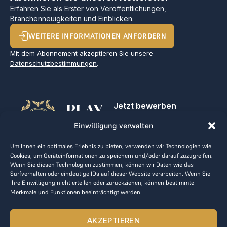
Erfahren Sie als Erster von Veröffentlichungen,
Branchenneuigkeiten und Einblicken.
WEITERE INFORMATIONEN ANFORDERN
Mit dem Abonnement akzeptieren Sie unsere
Datenschutzbestimmungen
.
PLAY
Jetzt bewerben
Für Golfclubs
GOLF,
Einwilligung verwalten
Kontakt
Impressum
MAKE
Um Ihnen ein optimales Erlebnis zu bieten, verwenden wir Technologien wie
AGB
Cookies, um Geräteinformationen zu speichern und/oder darauf zuzugreifen.
BUSINESS
Datenrichtlinie
Wenn Sie diesen Technologien zustimmen, können wir Daten wie das
Surfverhalten oder eindeutige IDs auf dieser Website verarbeiten. Wenn Sie
kontakt@the-loge.com
Ihre Einwilligung nicht erteilen oder zurückziehen, können bestimmte
Merkmale und Funktionen beeinträchtigt werden.
Unser freundliches Team hilft Ihnen gerne weiter.
+43 676 944 44 81
AKZEPTIEREN
Mo-Fr von 8:00 bis 17:00 Uhr.