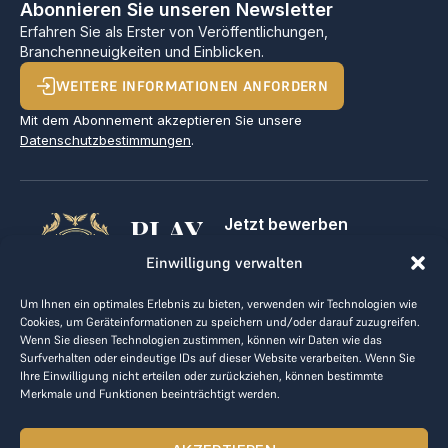
Abonnieren Sie unseren Newsletter
Erfahren Sie als Erster von Veröffentlichungen,
Branchenneuigkeiten und Einblicken.
WEITERE INFORMATIONEN ANFORDERN
Mit dem Abonnement akzeptieren Sie unsere
Datenschutzbestimmungen
.
PLAY
Jetzt bewerben
Für Golfclubs
GOLF,
Einwilligung verwalten
Kontakt
Impressum
MAKE
Um Ihnen ein optimales Erlebnis zu bieten, verwenden wir Technologien wie
AGB
Cookies, um Geräteinformationen zu speichern und/oder darauf zuzugreifen.
BUSINESS
Datenrichtlinie
Wenn Sie diesen Technologien zustimmen, können wir Daten wie das
Surfverhalten oder eindeutige IDs auf dieser Website verarbeiten. Wenn Sie
kontakt@the-loge.com
Ihre Einwilligung nicht erteilen oder zurückziehen, können bestimmte
Merkmale und Funktionen beeinträchtigt werden.
Unser freundliches Team hilft Ihnen gerne weiter.
+43 676 944 44 81