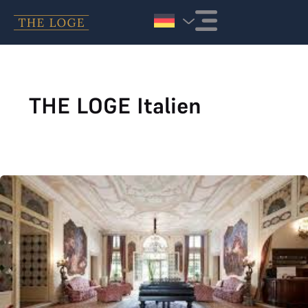
Zum Inhalt springen
THE LOGE Italien
Villa Condulmer joined THE LOGE