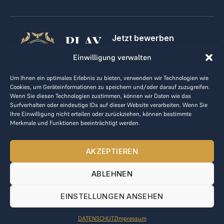
PLAY
Jetzt bewerben
Für Golfclubs
GOLF,
Einwilligung verwalten
Kontakt
Impressum
MAKE
Um Ihnen ein optimales Erlebnis zu bieten, verwenden wir Technologien wie
AGB
Cookies, um Geräteinformationen zu speichern und/oder darauf zuzugreifen.
BUSINESS
Datenrichtlinie
Wenn Sie diesen Technologien zustimmen, können wir Daten wie das
Surfverhalten oder eindeutige IDs auf dieser Website verarbeiten. Wenn Sie
kontakt@the-loge.com
Ihre Einwilligung nicht erteilen oder zurückziehen, können bestimmte
Merkmale und Funktionen beeinträchtigt werden.
Unser freundliches Team hilft Ihnen gerne weiter.
+43 676 944 44 81
AKZEPTIEREN
Mo-Fr von 8:00 bis 17:00 Uhr.
ABLEHNEN
© 2025 The LOGE. Alle Rechte vorbehalten.
EINSTELLUNGEN ANSEHEN
DATENSCHUTZ
Impressum