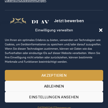
Datenschutzbestimmungen
.
PLAY
Jetzt bewerben
Für Golfclubs
GOLF,
Einwilligung verwalten
Kontakt
Impressum
MAKE
Um Ihnen ein optimales Erlebnis zu bieten, verwenden wir Technologien wie
AGB
Cookies, um Geräteinformationen zu speichern und/oder darauf zuzugreifen.
BUSINESS
Datenrichtlinie
Wenn Sie diesen Technologien zustimmen, können wir Daten wie das
Surfverhalten oder eindeutige IDs auf dieser Website verarbeiten. Wenn Sie
kontakt@the-loge.com
Ihre Einwilligung nicht erteilen oder zurückziehen, können bestimmte
Merkmale und Funktionen beeinträchtigt werden.
Unser freundliches Team hilft Ihnen gerne weiter.
+43 676 944 44 81
AKZEPTIEREN
Mo-Fr von 8:00 bis 17:00 Uhr.
ABLEHNEN
© 2025 The LOGE. Alle Rechte vorbehalten.
EINSTELLUNGEN ANSEHEN
DATENSCHUTZ
Impressum