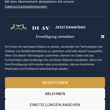
Mit dem Abonnement akzeptieren Sie unsere
Datenschutzbestimmungen
.
PLAY
Jetzt bewerben
Für Golfclubs
GOLF,
Einwilligung verwalten
Kontakt
Impressum
MAKE
Um Ihnen ein optimales Erlebnis zu bieten, verwenden wir Technologien wie
AGB
Cookies, um Geräteinformationen zu speichern und/oder darauf zuzugreifen.
BUSINESS
Datenrichtlinie
Wenn Sie diesen Technologien zustimmen, können wir Daten wie das
Surfverhalten oder eindeutige IDs auf dieser Website verarbeiten. Wenn Sie
kontakt@the-loge.com
Ihre Einwilligung nicht erteilen oder zurückziehen, können bestimmte
Merkmale und Funktionen beeinträchtigt werden.
Unser freundliches Team hilft Ihnen gerne weiter.
+43 676 944 44 81
AKZEPTIEREN
Mo-Fr von 8:00 bis 17:00 Uhr.
ABLEHNEN
© 2025 The LOGE. Alle Rechte vorbehalten.
EINSTELLUNGEN ANSEHEN