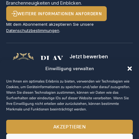
Branchenneuigkeiten und Einblicken.
WEITERE INFORMATIONEN ANFORDERN
Mit dem Abonnement akzeptieren Sie unsere
Datenschutzbestimmungen
.
PLAY
Jetzt bewerben
Für Golfclubs
GOLF,
Einwilligung verwalten
Kontakt
Impressum
MAKE
Um Ihnen ein optimales Erlebnis zu bieten, verwenden wir Technologien wie
AGB
Cookies, um Geräteinformationen zu speichern und/oder darauf zuzugreifen.
BUSINESS
Datenrichtlinie
Wenn Sie diesen Technologien zustimmen, können wir Daten wie das
Surfverhalten oder eindeutige IDs auf dieser Website verarbeiten. Wenn Sie
kontakt@the-loge.com
Ihre Einwilligung nicht erteilen oder zurückziehen, können bestimmte
Merkmale und Funktionen beeinträchtigt werden.
Unser freundliches Team hilft Ihnen gerne weiter.
+43 676 944 44 81
AKZEPTIEREN
Mo-Fr von 8:00 bis 17:00 Uhr.