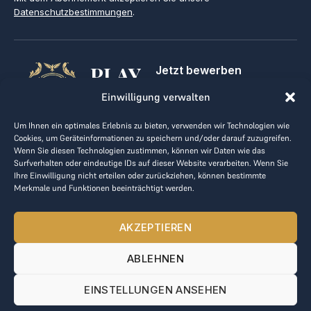
Datenschutzbestimmungen
.
PLAY
Jetzt bewerben
Für Golfclubs
GOLF,
Einwilligung verwalten
Kontakt
Impressum
MAKE
Um Ihnen ein optimales Erlebnis zu bieten, verwenden wir Technologien wie
AGB
Cookies, um Geräteinformationen zu speichern und/oder darauf zuzugreifen.
BUSINESS
Datenrichtlinie
Wenn Sie diesen Technologien zustimmen, können wir Daten wie das
Surfverhalten oder eindeutige IDs auf dieser Website verarbeiten. Wenn Sie
kontakt@the-loge.com
Ihre Einwilligung nicht erteilen oder zurückziehen, können bestimmte
Merkmale und Funktionen beeinträchtigt werden.
Unser freundliches Team hilft Ihnen gerne weiter.
+43 676 944 44 81
AKZEPTIEREN
Mo-Fr von 8:00 bis 17:00 Uhr.
ABLEHNEN
© 2025 The LOGE. Alle Rechte vorbehalten.
EINSTELLUNGEN ANSEHEN