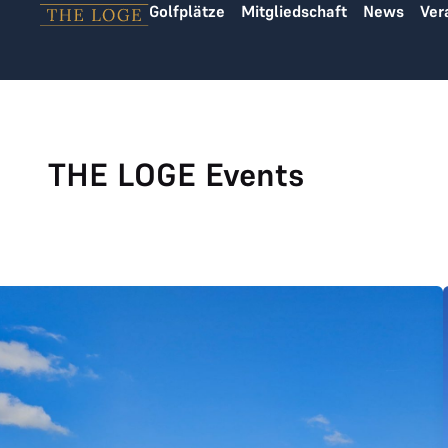
Golfplätze
Mitgliedschaft
News
Ver
Zum Inhalt springen
THE LOGE Events
Anmeldung zum THE LOGE Ryder Cup 2026