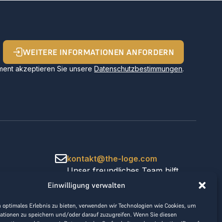
WEITERE INFORMATIONEN ANFORDERN
ent akzeptieren Sie unsere
Datenschutzbestimmungen
.
kontakt@the-loge.com
Unser freundliches Team hilft
Ihnen gerne weiter.
Einwilligung verwalten
+43 676 944 44 81
Mo-Fr von 8:00 bis 17:00 Uhr.
 optimales Erlebnis zu bieten, verwenden wir Technologien wie Cookies, um
ationen zu speichern und/oder darauf zuzugreifen. Wenn Sie diesen