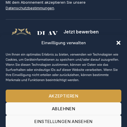
Mit dem Abonnement akzeptieren Sie unsere
Datenschutzbestimmungen
.
PLAY
Jetzt bewerben
Für Golfclubs
GOLF,
Einwilligung verwalten
Kontakt
Impressum
MAKE
Um Ihnen ein optimales Erlebnis zu bieten, verwenden wir Technologien wie
AGB
Cookies, um Geräteinformationen zu speichern und/oder darauf zuzugreifen.
BUSINESS
Datenrichtlinie
Wenn Sie diesen Technologien zustimmen, können wir Daten wie das
Surfverhalten oder eindeutige IDs auf dieser Website verarbeiten. Wenn Sie
kontakt@the-loge.com
Ihre Einwilligung nicht erteilen oder zurückziehen, können bestimmte
Merkmale und Funktionen beeinträchtigt werden.
Unser freundliches Team hilft Ihnen gerne weiter.
+43 676 944 44 81
AKZEPTIEREN
Mo-Fr von 8:00 bis 17:00 Uhr.
ABLEHNEN
© 2025 The LOGE. Alle Rechte vorbehalten.
EINSTELLUNGEN ANSEHEN