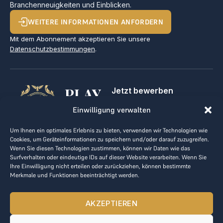
Branchenneuigkeiten und Einblicken.
WEITERE INFORMATIONEN ANFORDERN
Mit dem Abonnement akzeptieren Sie unsere
Datenschutzbestimmungen
.
PLAY
Jetzt bewerben
Für Golfclubs
GOLF,
Einwilligung verwalten
Kontakt
Impressum
MAKE
Um Ihnen ein optimales Erlebnis zu bieten, verwenden wir Technologien wie
AGB
Cookies, um Geräteinformationen zu speichern und/oder darauf zuzugreifen.
BUSINESS
Datenrichtlinie
Wenn Sie diesen Technologien zustimmen, können wir Daten wie das
Surfverhalten oder eindeutige IDs auf dieser Website verarbeiten. Wenn Sie
kontakt@the-loge.com
Ihre Einwilligung nicht erteilen oder zurückziehen, können bestimmte
Merkmale und Funktionen beeinträchtigt werden.
Unser freundliches Team hilft Ihnen gerne weiter.
+43 676 944 44 81
AKZEPTIEREN
Mo-Fr von 8:00 bis 17:00 Uhr.