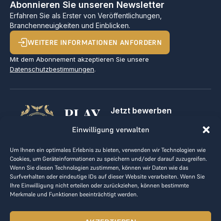
Abonnieren Sie unseren Newsletter
Erfahren Sie als Erster von Veröffentlichungen,
Branchenneuigkeiten und Einblicken.
WEITERE INFORMATIONEN ANFORDERN
Mit dem Abonnement akzeptieren Sie unsere
Datenschutzbestimmungen
.
PLAY
Jetzt bewerben
Für Golfclubs
GOLF,
Einwilligung verwalten
Kontakt
Impressum
MAKE
Um Ihnen ein optimales Erlebnis zu bieten, verwenden wir Technologien wie
AGB
Cookies, um Geräteinformationen zu speichern und/oder darauf zuzugreifen.
BUSINESS
Datenrichtlinie
Wenn Sie diesen Technologien zustimmen, können wir Daten wie das
Surfverhalten oder eindeutige IDs auf dieser Website verarbeiten. Wenn Sie
kontakt@the-loge.com
Ihre Einwilligung nicht erteilen oder zurückziehen, können bestimmte
Merkmale und Funktionen beeinträchtigt werden.
Unser freundliches Team hilft Ihnen gerne weiter.
+43 676 944 44 81