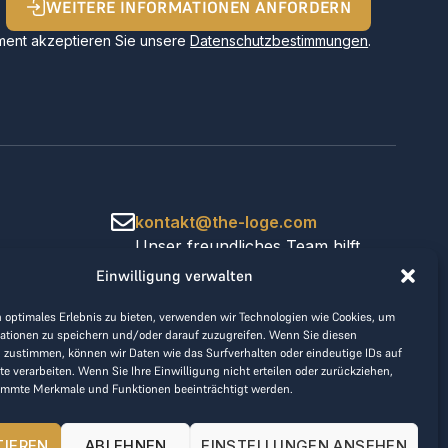
WEITERE INFORMATIONEN ANFORDERN
ent akzeptieren Sie unsere
Datenschutzbestimmungen
.
kontakt@the-loge.com
Unser freundliches Team hilft
Ihnen gerne weiter.
Einwilligung verwalten
+43 676 944 44 81
Mo-Fr von 8:00 bis 17:00 Uhr.
 optimales Erlebnis zu bieten, verwenden wir Technologien wie Cookies, um
ationen zu speichern und/oder darauf zuzugreifen. Wenn Sie diesen
 zustimmen, können wir Daten wie das Surfverhalten oder eindeutige IDs auf
te verarbeiten. Wenn Sie Ihre Einwilligung nicht erteilen oder zurückziehen,
immte Merkmale und Funktionen beeinträchtigt werden.
TIEREN
ABLEHNEN
EINSTELLUNGEN ANSEHEN