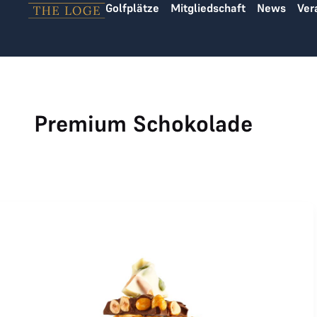
Golfplätze
Mitgliedschaft
News
Ver
Zum Inhalt springen
Premium Schokolade
Läderach