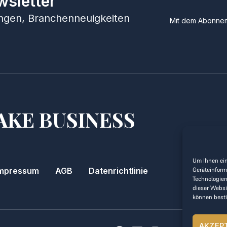
wsletter
hungen, Branchenneuigkeiten
Mit dem Abonnem
AKE BUSINESS
Um Ihnen ein
Geräteinform
mpressum
AGB
Datenrichtlinie
Technologien
dieser Websi
können best
AKZEP