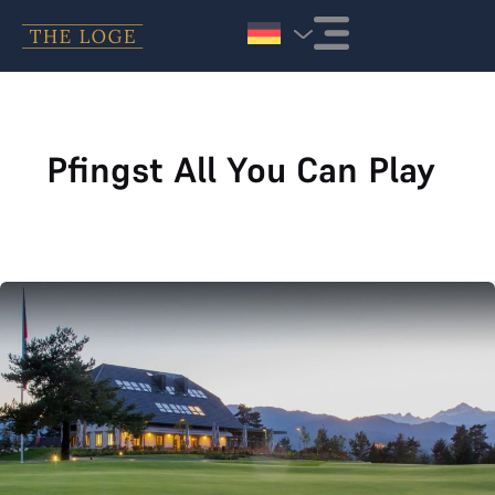
Zum Inhalt springen
Pfingst All You Can Play
Royal Bled Golf Club