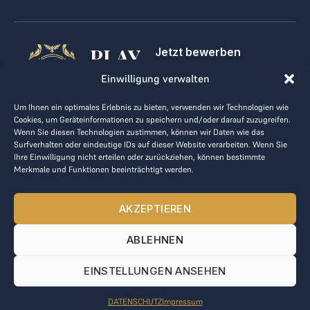
PLAY
Jetzt bewerben
Für Golfclubs
GOLF,
Einwilligung verwalten
Kontakt
Impressum
MAKE
Um Ihnen ein optimales Erlebnis zu bieten, verwenden wir Technologien wie
AGB
Cookies, um Geräteinformationen zu speichern und/oder darauf zuzugreifen.
BUSINESS
Datenrichtlinie
Wenn Sie diesen Technologien zustimmen, können wir Daten wie das
Surfverhalten oder eindeutige IDs auf dieser Website verarbeiten. Wenn Sie
kontakt@the-loge.com
Ihre Einwilligung nicht erteilen oder zurückziehen, können bestimmte
Merkmale und Funktionen beeinträchtigt werden.
Unser freundliches Team hilft Ihnen gerne weiter.
+43 676 944 44 81
AKZEPTIEREN
Mo-Fr von 8:00 bis 17:00 Uhr.
ABLEHNEN
© 2025 The LOGE. Alle Rechte vorbehalten.
EINSTELLUNGEN ANSEHEN
DATENSCHUTZ
Impressum