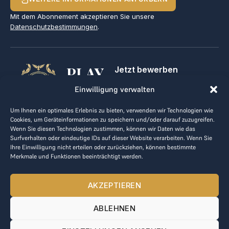
Mit dem Abonnement akzeptieren Sie unsere
Datenschutzbestimmungen
.
PLAY
Jetzt bewerben
Für Golfclubs
GOLF,
Einwilligung verwalten
Kontakt
Impressum
MAKE
Um Ihnen ein optimales Erlebnis zu bieten, verwenden wir Technologien wie
AGB
Cookies, um Geräteinformationen zu speichern und/oder darauf zuzugreifen.
BUSINESS
Datenrichtlinie
Wenn Sie diesen Technologien zustimmen, können wir Daten wie das
Surfverhalten oder eindeutige IDs auf dieser Website verarbeiten. Wenn Sie
kontakt@the-loge.com
Ihre Einwilligung nicht erteilen oder zurückziehen, können bestimmte
Merkmale und Funktionen beeinträchtigt werden.
Unser freundliches Team hilft Ihnen gerne weiter.
+43 676 944 44 81
AKZEPTIEREN
Mo-Fr von 8:00 bis 17:00 Uhr.
ABLEHNEN