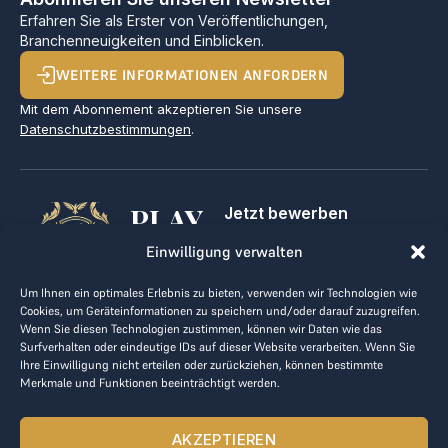
Erfahren Sie als Erster von Veröffentlichungen,
Branchenneuigkeiten und Einblicken.
WEITERE INFORMATIONEN ANFORDERN
Mit dem Abonnement akzeptieren Sie unsere
Datenschutzbestimmungen
.
PLAY
Jetzt bewerben
Für Golfclubs
GOLF,
Einwilligung verwalten
Kontakt
Impressum
MAKE
Um Ihnen ein optimales Erlebnis zu bieten, verwenden wir Technologien wie
AGB
Cookies, um Geräteinformationen zu speichern und/oder darauf zuzugreifen.
BUSINESS
Datenrichtlinie
Wenn Sie diesen Technologien zustimmen, können wir Daten wie das
Surfverhalten oder eindeutige IDs auf dieser Website verarbeiten. Wenn Sie
kontakt@the-loge.com
Ihre Einwilligung nicht erteilen oder zurückziehen, können bestimmte
Merkmale und Funktionen beeinträchtigt werden.
Unser freundliches Team hilft Ihnen gerne weiter.
+43 676 944 44 81
AKZEPTIEREN
Mo-Fr von 8:00 bis 17:00 Uhr.