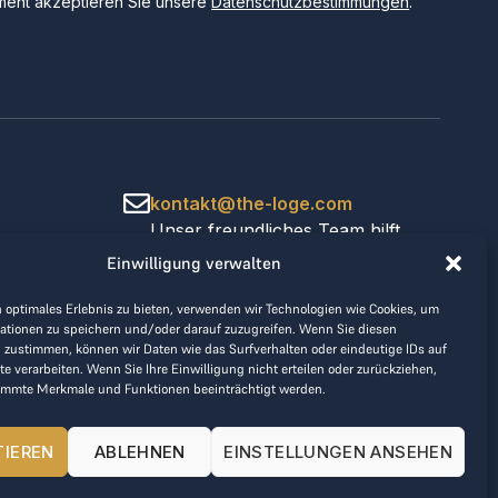
ent akzeptieren Sie unsere
Datenschutzbestimmungen
.
kontakt@the-loge.com
Unser freundliches Team hilft
Ihnen gerne weiter.
Einwilligung verwalten
+43 676 944 44 81
Mo-Fr von 8:00 bis 17:00 Uhr.
 optimales Erlebnis zu bieten, verwenden wir Technologien wie Cookies, um
ationen zu speichern und/oder darauf zuzugreifen. Wenn Sie diesen
 zustimmen, können wir Daten wie das Surfverhalten oder eindeutige IDs auf
te verarbeiten. Wenn Sie Ihre Einwilligung nicht erteilen oder zurückziehen,
immte Merkmale und Funktionen beeinträchtigt werden.
TIEREN
ABLEHNEN
EINSTELLUNGEN ANSEHEN