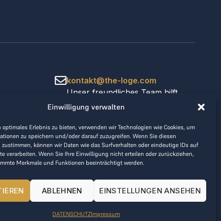
kontakt@the-loge.com
Unser freundliches Team hilft
Ihnen gerne weiter.
Einwilligung verwalten
+43 676 944 44 81
Mo-Fr von 8:00 bis 17:00 Uhr.
 optimales Erlebnis zu bieten, verwenden wir Technologien wie Cookies, um
ationen zu speichern und/oder darauf zuzugreifen. Wenn Sie diesen
 zustimmen, können wir Daten wie das Surfverhalten oder eindeutige IDs auf
te verarbeiten. Wenn Sie Ihre Einwilligung nicht erteilen oder zurückziehen,
immte Merkmale und Funktionen beeinträchtigt werden.
TIEREN
ABLEHNEN
EINSTELLUNGEN ANSEHEN
DATENSCHUTZ
Impressum