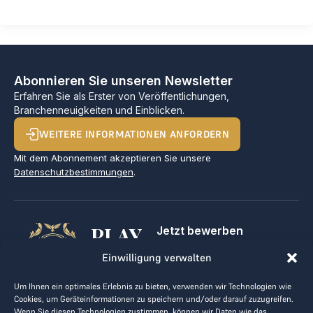
Abonnieren Sie unseren Newsletter
Erfahren Sie als Erster von Veröffentlichungen,
Branchenneuigkeiten und Einblicken.
WEITERE INFORMATIONEN ANFORDERN
Mit dem Abonnement akzeptieren Sie unsere
Datenschutzbestimmungen
.
PLAY
Jetzt bewerben
Für Golfclubs
GOLF,
Einwilligung verwalten
Kontakt
Impressum
MAKE
Um Ihnen ein optimales Erlebnis zu bieten, verwenden wir Technologien wie
AGB
Cookies, um Geräteinformationen zu speichern und/oder darauf zuzugreifen.
BUSINESS
Datenrichtlinie
Wenn Sie diesen Technologien zustimmen, können wir Daten wie das