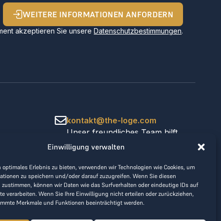
WEITERE INFORMATIONEN ANFORDERN
ent akzeptieren Sie unsere
Datenschutzbestimmungen
.
kontakt@the-loge.com
Unser freundliches Team hilft
Ihnen gerne weiter.
Einwilligung verwalten
+43 676 944 44 81
Mo-Fr von 8:00 bis 17:00 Uhr.
 optimales Erlebnis zu bieten, verwenden wir Technologien wie Cookies, um
ationen zu speichern und/oder darauf zuzugreifen. Wenn Sie diesen
 zustimmen, können wir Daten wie das Surfverhalten oder eindeutige IDs auf
te verarbeiten. Wenn Sie Ihre Einwilligung nicht erteilen oder zurückziehen,
immte Merkmale und Funktionen beeinträchtigt werden.