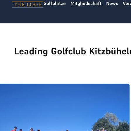
Golfplätze
Mitgliedschaft
News
Ver
Zum Inhalt springen
Leading Golfclub Kitzbühe
Das war der THE LOGE Ryder Cup 2025