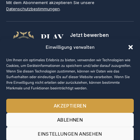
Mit dem Abonnement akzeptieren Sie unsere
Datenschutzbestimmungen
.
PLAY
Jetzt bewerben
Für Golfclubs
GOLF,
Einwilligung verwalten
Kontakt
Impressum
MAKE
Um Ihnen ein optimales Erlebnis zu bieten, verwenden wir Technologien wie
AGB
Cookies, um Geräteinformationen zu speichern und/oder darauf zuzugreifen.
BUSINESS
Datenrichtlinie
Wenn Sie diesen Technologien zustimmen, können wir Daten wie das
Surfverhalten oder eindeutige IDs auf dieser Website verarbeiten. Wenn Sie
kontakt@the-loge.com
Ihre Einwilligung nicht erteilen oder zurückziehen, können bestimmte
Merkmale und Funktionen beeinträchtigt werden.
Unser freundliches Team hilft Ihnen gerne weiter.
+43 676 944 44 81
AKZEPTIEREN
Mo-Fr von 8:00 bis 17:00 Uhr.
ABLEHNEN
© 2025 The LOGE. Alle Rechte vorbehalten.
EINSTELLUNGEN ANSEHEN