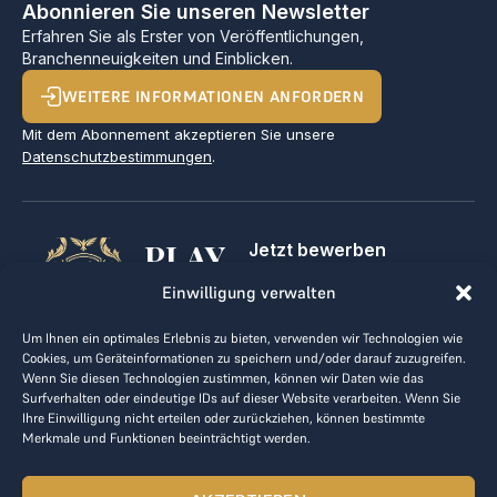
Abonnieren Sie unseren Newsletter
Erfahren Sie als Erster von Veröffentlichungen,
Branchenneuigkeiten und Einblicken.
WEITERE INFORMATIONEN ANFORDERN
Mit dem Abonnement akzeptieren Sie unsere
Datenschutzbestimmungen
.
PLAY
Jetzt bewerben
Für Golfclubs
GOLF,
Einwilligung verwalten
Kontakt
Impressum
MAKE
Um Ihnen ein optimales Erlebnis zu bieten, verwenden wir Technologien wie
AGB
Cookies, um Geräteinformationen zu speichern und/oder darauf zuzugreifen.
BUSINESS
Datenrichtlinie
Wenn Sie diesen Technologien zustimmen, können wir Daten wie das
Surfverhalten oder eindeutige IDs auf dieser Website verarbeiten. Wenn Sie
kontakt@the-loge.com
Ihre Einwilligung nicht erteilen oder zurückziehen, können bestimmte
Merkmale und Funktionen beeinträchtigt werden.
Unser freundliches Team hilft Ihnen gerne weiter.
+43 676 944 44 81