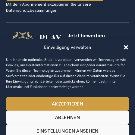
Mit dem Abonnement akzeptieren Sie unsere
Datenschutzbestimmungen
.
PLAY
Jetzt bewerben
Für Golfclubs
GOLF,
Einwilligung verwalten
Kontakt
Impressum
MAKE
Um Ihnen ein optimales Erlebnis zu bieten, verwenden wir Technologien wie
AGB
Cookies, um Geräteinformationen zu speichern und/oder darauf zuzugreifen.
BUSINESS
Datenrichtlinie
Wenn Sie diesen Technologien zustimmen, können wir Daten wie das
Surfverhalten oder eindeutige IDs auf dieser Website verarbeiten. Wenn Sie
kontakt@the-loge.com
Ihre Einwilligung nicht erteilen oder zurückziehen, können bestimmte
Merkmale und Funktionen beeinträchtigt werden.
Unser freundliches Team hilft Ihnen gerne weiter.
+43 676 944 44 81
AKZEPTIEREN
Mo-Fr von 8:00 bis 17:00 Uhr.
ABLEHNEN
© 2025 The LOGE. Alle Rechte vorbehalten.
EINSTELLUNGEN ANSEHEN