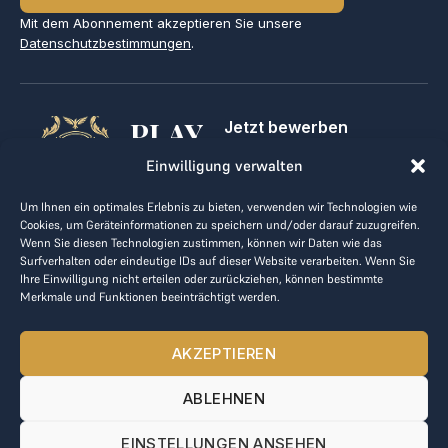
Mit dem Abonnement akzeptieren Sie unsere
Datenschutzbestimmungen
.
PLAY
Jetzt bewerben
Für Golfclubs
GOLF,
Einwilligung verwalten
Kontakt
Impressum
MAKE
Um Ihnen ein optimales Erlebnis zu bieten, verwenden wir Technologien wie
AGB
Cookies, um Geräteinformationen zu speichern und/oder darauf zuzugreifen.
BUSINESS
Datenrichtlinie
Wenn Sie diesen Technologien zustimmen, können wir Daten wie das
Surfverhalten oder eindeutige IDs auf dieser Website verarbeiten. Wenn Sie
kontakt@the-loge.com
Ihre Einwilligung nicht erteilen oder zurückziehen, können bestimmte
Merkmale und Funktionen beeinträchtigt werden.
Unser freundliches Team hilft Ihnen gerne weiter.
+43 676 944 44 81
AKZEPTIEREN
Mo-Fr von 8:00 bis 17:00 Uhr.
ABLEHNEN
© 2025 The LOGE. Alle Rechte vorbehalten.
EINSTELLUNGEN ANSEHEN