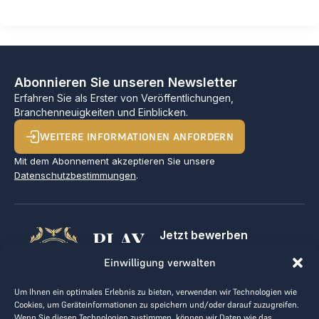
Abonnieren Sie unseren Newsletter
Erfahren Sie als Erster von Veröffentlichungen,
Branchenneuigkeiten und Einblicken.
WEITERE INFORMATIONEN ANFORDERN
Mit dem Abonnement akzeptieren Sie unsere
Datenschutzbestimmungen
.
PLAY
Jetzt bewerben
Für Golfclubs
GOLF,
Einwilligung verwalten
Kontakt
Impressum
MAKE
Um Ihnen ein optimales Erlebnis zu bieten, verwenden wir Technologien wie
AGB
Cookies, um Geräteinformationen zu speichern und/oder darauf zuzugreifen.
BUSINESS
Datenrichtlinie
Wenn Sie diesen Technologien zustimmen, können wir Daten wie das