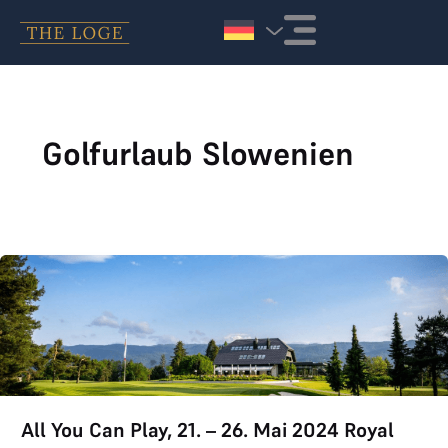
Zum Inhalt springen
Golfurlaub Slowenien
All You Can Play, 21. – 26. Mai 2024 Royal Bled
All You Can Play, 21. – 26. Mai 2024 Royal