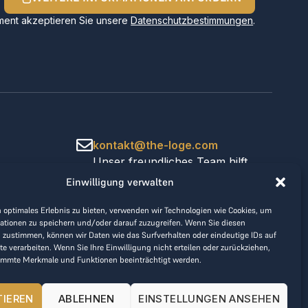
ent akzeptieren Sie unsere
Datenschutzbestimmungen
.
kontakt@the-loge.com
Unser freundliches Team hilft
Ihnen gerne weiter.
Einwilligung verwalten
+43 676 944 44 81
Mo-Fr von 8:00 bis 17:00 Uhr.
 optimales Erlebnis zu bieten, verwenden wir Technologien wie Cookies, um
ationen zu speichern und/oder darauf zuzugreifen. Wenn Sie diesen
 zustimmen, können wir Daten wie das Surfverhalten oder eindeutige IDs auf
te verarbeiten. Wenn Sie Ihre Einwilligung nicht erteilen oder zurückziehen,
immte Merkmale und Funktionen beeinträchtigt werden.
TIEREN
ABLEHNEN
EINSTELLUNGEN ANSEHEN